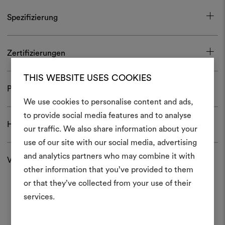
Spezifizierung
Zertifizierungen
THIS WEBSITE USES COOKIES
Pflege und Gebrauch
We use cookies to personalise content and ads,
Ein Mood
to provide social media features and to analyse
Herunterladen
our traffic. We also share information about your
erstellen
use of our site with our social media, advertising
Ein interaktives Tool, mit 
and analytics partners who may combine it with
Versand und Rücksendungen
Ideen zum Leben erweck
other information that you’ve provided to them
anderen teilen können, 
or that they’ve collected from your use of their
Materialien und Stoffe für 
services.
kombinieren.