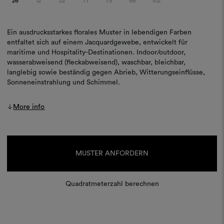
26
12
22
71
75
98
102
Ein ausdrucksstarkes florales Muster in lebendigen Farben
entfaltet sich auf einem Jacquardgewebe, entwickelt für
maritime und Hospitality-Destinationen. Indoor/outdoor,
wasserabweisend (fleckabweisend), waschbar, bleichbar,
langlebig sowie beständig gegen Abrieb, Witterungseinflüsse,
Sonneneinstrahlung und Schimmel.
More info
Aktueller
Lagerbestand:
MUSTER ANFORDERN
Quadratmeterzahl berechnen