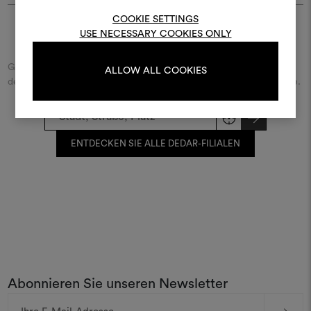
bearbeiten, melden Sie sic
COOKIE SETTINGS
oder registrieren Sie 
USE NECESSARY COOKIES ONLY
Finde Dedar
Geben Sie den Namen der Straße/des Platzes beziehungsweise
ALLOW ALL COOKIES
der Stadt ein und entdecken Sie den Dedar-Händler in Ihrer Nähe.
ANMELDUNG
REGISTRIEREN
ENTDECKEN SIE ALLE DEDAR-FILIALEN
Abonnieren Sie unseren Newsletter
E-