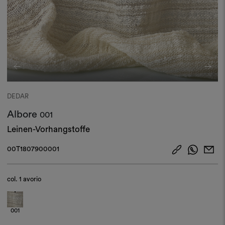
DEDAR
Albore
001
Leinen-Vorhangstoffe
00T1807900001
col.
1 avorio
001