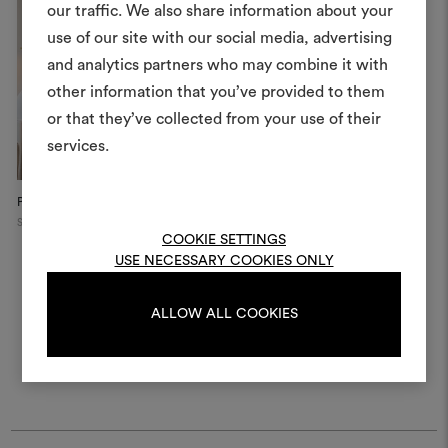
our traffic. We also share information about your
erstellen
use of our site with our social media, advertising
Ein interaktives Tool, mit 
and analytics partners who may combine it with
Ideen zum Leben erweck
other information that you’ve provided to them
anderen teilen können, 
or that they’ve collected from your use of their
Materialien und Stoffe für 
services.
kombinieren.
Private Apartment
Um Moodboards zu erstel
Switzerland
bearbeiten, melden Sie sic
COOKIE SETTINGS
oder registrieren Sie 
USE NECESSARY COOKIES ONLY
ALLOW ALL COOKIES
ANMELDUNG
REGISTRIEREN