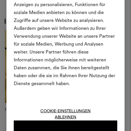
Anzeigen zu personalisieren, Funktionen für
soziale Medien anbieten zu können und die
Ein Mood
Zugriffe auf unsere Website zu analysieren.
Inspiration
Außerdem geben wir Informationen zu Ihrer
erstellen
Verwendung unserer Website an unsere Partner
Ein interaktives Tool, mit 
für soziale Medien, Werbung und Analysen
Ideen zum Leben erweck
weiter. Unsere Partner führen diese
anderen teilen können, 
Informationen möglicherweise mit weiteren
Materialien und Stoffe für 
Daten zusammen, die Sie ihnen bereitgestellt
kombinieren.
haben oder die sie im Rahmen Ihrer Nutzung der
Dienste gesammelt haben.
Um Moodboards zu erstel
bearbeiten, melden Sie sic
oder registrieren Sie 
Dedar Campaign, 2026
COOKIE-EINSTELLUNGEN
ABLEHNEN
ANMELDUNG