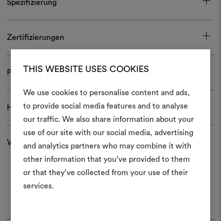
Spezifizierung
Zertifizierungen
THIS WEBSITE USES COOKIES
Pflege und Gebrauch
We use cookies to personalise content and ads,
Ein Mood
to provide social media features and to analyse
Herunterladen
our traffic. We also share information about your
erstellen
use of our site with our social media, advertising
Versand und Rücksendungen
Ein interaktives Tool, mit 
and analytics partners who may combine it with
Ideen zum Leben erweck
other information that you’ve provided to them
anderen teilen können, 
or that they’ve collected from your use of their
Materialien und Stoffe für 
services.
kombinieren.
Um Moodboards zu erstel