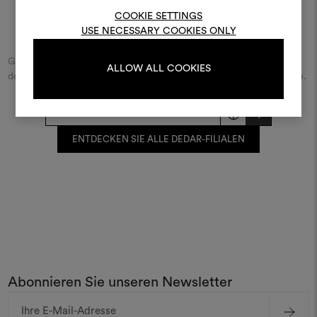
bearbeiten, melden Sie sic
COOKIE SETTINGS
oder registrieren Sie 
Finde Dedar
USE NECESSARY COOKIES ONLY
Geben Sie den Namen der Straße/des Platzes beziehungsweise
ALLOW ALL COOKIES
der Stadt ein und entdecken Sie den Dedar-Händler in Ihrer Nähe.
ANMELDUNG
REGISTRIEREN
ENTDECKEN SIE ALLE DEDAR-FILIALEN
Abonnieren Sie unseren Newsletter
E-
Mail-