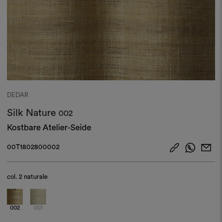
DEDAR
Silk Nature
002
Kostbare Atelier-Seide
00T1802800002
col.
2 naturale
002
001