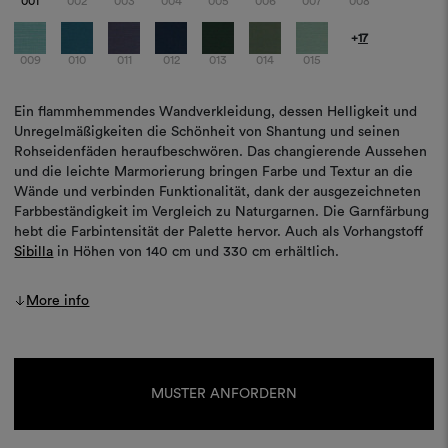
001
002
003
004
005
006
007
008
+
17
009
010
011
012
013
014
015
Ein flammhemmendes Wandverkleidung, dessen Helligkeit und
Unregelmäßigkeiten die Schönheit von Shantung und seinen
Rohseidenfäden heraufbeschwören. Das changierende Aussehen
und die leichte Marmorierung bringen Farbe und Textur an die
Wände und verbinden Funktionalität, dank der ausgezeichneten
Farbbeständigkeit im Vergleich zu Naturgarnen. Die Garnfärbung
hebt die Farbintensität der Palette hervor. Auch als Vorhangstoff
Sibilla
in Höhen von 140 cm und 330 cm erhältlich.
More info
Aktueller
Lagerbestand:
MUSTER ANFORDERN