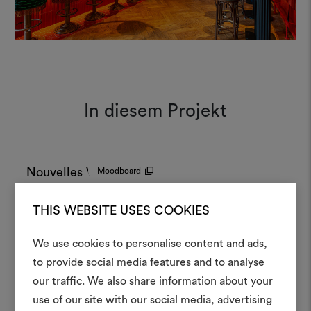
In diesem Projekt
Nouvelles Vagues 005
Moodboard
THIS WEBSITE USES COOKIES
Coriandoli 003
Moodboard
We use cookies to personalise content and ads,
Ein Mood
to provide social media features and to analyse
our traffic. We also share information about your
erstellen
use of our site with our social media, advertising
Coriandoli 004
Moodboard