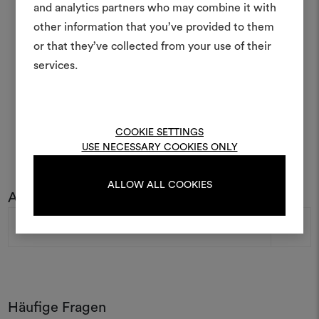
Ein interaktives Tool, mit 
and analytics partners who may combine it with
Ideen zum Leben erweck
other information that you’ve provided to them
anderen teilen können, 
or that they’ve collected from your use of their
Materialien und Stoffe für 
services.
kombinieren.
Um Moodboards zu erstel
bearbeiten, melden Sie sic
COOKIE SETTINGS
oder registrieren Sie 
USE NECESSARY COOKIES ONLY
ALLOW ALL COOKIES
Abonnieren Sie unseren Newsletter
ANMELDUNG
E-
Mail-
Adresse
REGISTRIEREN
Häufige Fragen