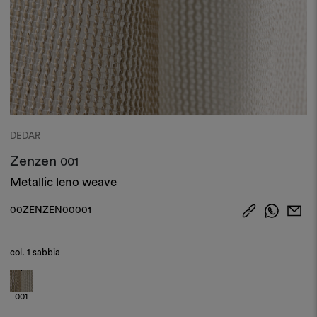
DEDAR
Zenzen
001
Metallic leno weave
00ZENZEN00001
col.
1 sabbia
001