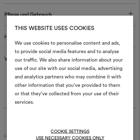
Pflege und Gebrauch
THIS WEBSITE USES COOKIES
Herunterladen
We use cookies to personalise content and ads,
Ein Mood
to provide social media features and to analyse
Versand und Rücksendungen
our traffic. We also share information about your
erstellen
use of our site with our social media, advertising
Ein interaktives Tool, mit 
and analytics partners who may combine it with
Ideen zum Leben erweck
other information that you’ve provided to them
anderen teilen können, 
or that they’ve collected from your use of their
Materialien und Stoffe für 
services.
kombinieren.
Um Moodboards zu erstel
Finde Dedar
bearbeiten, melden Sie sic
COOKIE SETTINGS
oder registrieren Sie 
Geben Sie den Namen der Straße/des Platzes beziehungsweise
USE NECESSARY COOKIES ONLY