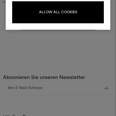
der Stadt ein und entdecken Sie den Dedar-Händler in Ihrer Nähe.
ALLOW ALL COOKIES
ANMELDUNG
ENTDECKEN SIE ALLE DEDAR-FILIALEN
REGISTRIEREN
Abonnieren Sie unseren Newsletter
E-
Mail-
Adresse