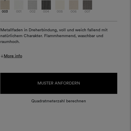
003
001
002
004
005
006
007
Metallfaden in Dreherbindung, voll und weich fallend mit
natürlichem Charakter. Flammhemmend, waschbar und
raumhoch.
More info
Aktueller
Lagerbestand:
MUSTER ANFORDERN
Quadratmeterzahl berechnen