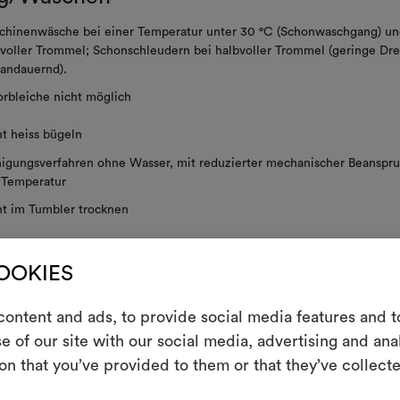
chinenwäsche bei einer Temperatur unter 30 °C (Schonwaschgang) un
voller Trommel; Schonschleudern bei halbvoller Trommel (geringe Dre
andauernd).
rbleiche nicht möglich
t heiss bügeln
nigungsverfahren ohne Wasser, mit reduzierter mechanischer Beanspr
 Temperatur
ht im Tumbler trocknen
t schleudern
COOKIES
E
ertikaler Richtung ziehen
ontent and ads, to provide social media features and to
e of our site with our social media, advertising and an
"gestürzt" abgebildet.
Ein interakti
on that you’ve provided to them or that they’ve collecte
Leben erweck
 PFLEGEHINWEISE
indem Sie Mate