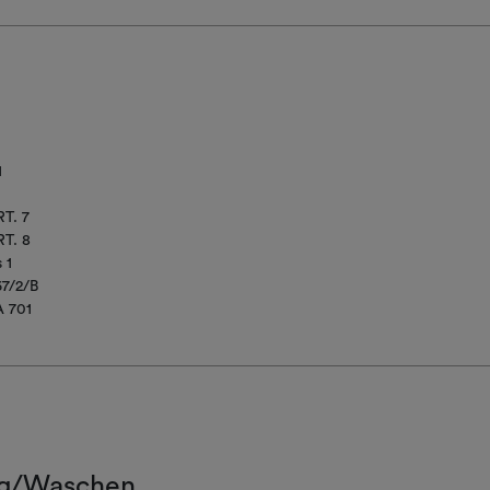
1
T. 7
T. 8
 1
67/2/B
 701
g/Waschen