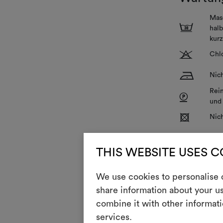
Mas
3
halb
kurz
T
Chlo
H
Nich
Rei
P
und
R
Nic
V
Nich
THIS WEBSITE USES 
Z
In v
We use cookies to personalise c
share information about your us
Der Stoff ist 
combine it with other informati
services.
ALLGEMEINE