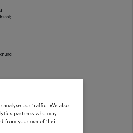
d
hzahl;
uchung
in Moodboard
 analyse our traffic. We also
erstellen
alytics partners who may
ves Tool, mit dem Sie Ihre Ideen zum
d from your use of their
en und mit anderen teilen können,
rialien und Stoffe für Ihre Projekte