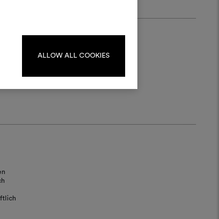
kombinieren.
oodboards zu erstellen oder
iten, melden Sie sich bitte an
oder registrieren Sie sich.
ALLOW ALL COOKIES
ANMELDUNG
REGISTRIEREN
en
ch
tlich