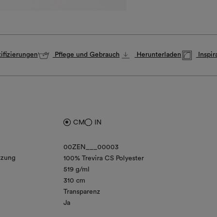
ifizierungen
Pflege und Gebrauch
Herunterladen
Inspir
CM
IN
00ZEN___00003
zung
100% Trevira CS Polyester
519 g/ml
310 cm
Transparenz
Ja