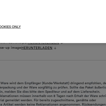
Um M
bearbe
OOKIES ONLY
t
HERUNTERLADEN
ns.zip
HERUNTERLADEN
pecifications.pdf
HERUNTERLADEN
ose-up image
HERUNTERLADEN
er Ware wird dem Empfänger (Kunde/Werkstatt) dringend empfohlen, d
erpackung und der Ware sorgfältig zu prüfen. Sollte das Paket äußerli
in, melden Sie dies bitte dem Spediteur und auf dem Lieferschein.
klamationen müssen innerhalb von 8 Tagen nach Erhalt der Ware schrif
ial gemeldet werden. Für bereits zugeschnittene, genähte oder
rte Artikel werden keine Reklamationen angenommen. Rücksendungen