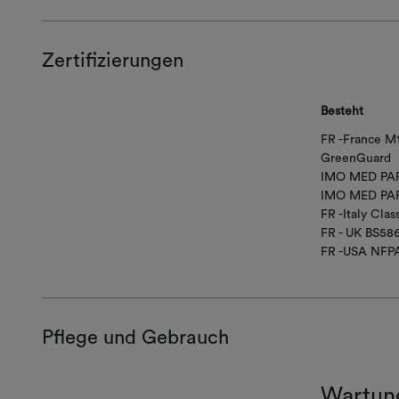
Zertifizierungen
Besteht
FR -France M
GreenGuard
IMO MED PAR
IMO MED PAR
FR -Italy Class
FR - UK BS58
FR -USA NFPA
Pflege und Gebrauch
Wartun