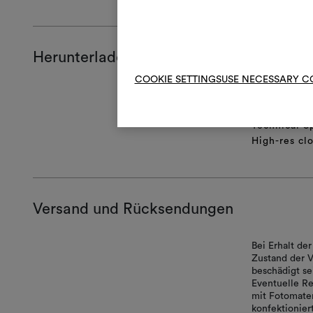
Herunterladen
COOKIE SETTINGS
USE NECESSARY C
Produktblat
Certificatio
Technical S
High-res cl
Versand und Rücksendungen
Bei Erhalt d
Zustand der V
beschädigt se
Eventuelle Re
mit Fotomater
konfektionie