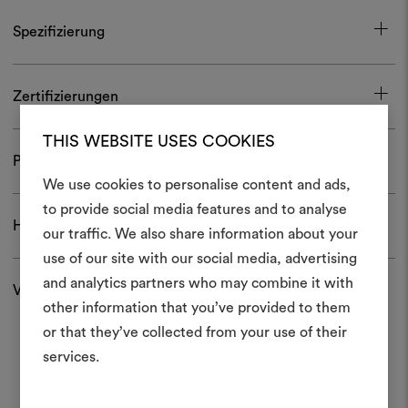
Spezifizierung
Zertifizierungen
THIS WEBSITE USES COOKIES
Pflege und Gebrauch
We use cookies to personalise content and ads,
Ein Mood
to provide social media features and to analyse
Herunterladen
our traffic. We also share information about your
erstellen
use of our site with our social media, advertising
Ein interaktives Tool, mit 
and analytics partners who may combine it with
Versand und Rücksendungen
Ideen zum Leben erweck
other information that you’ve provided to them
anderen teilen können, 
or that they’ve collected from your use of their
Materialien und Stoffe für 
services.
kombinieren.