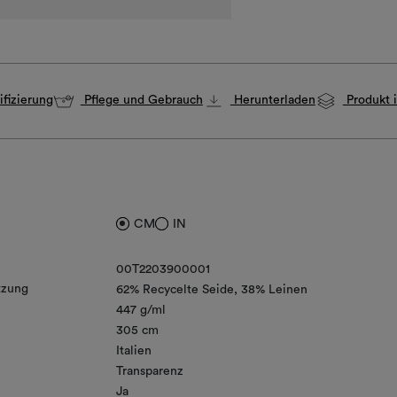
fizierung
Pflege und Gebrauch
Herunterladen
Produkt i
CM
IN
00T2203900001
zung
62% Recycelte Seide
38% Leinen
447 g/ml
305 cm
Italien
Transparenz
Ja