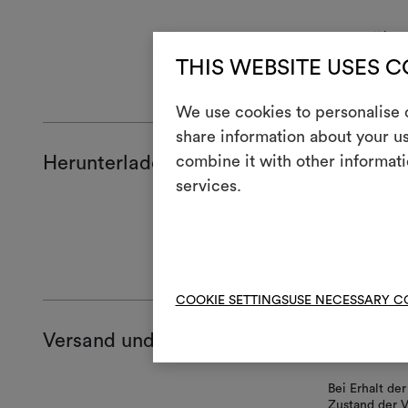
Der Stoff ist 
THIS WEBSITE USES 
ALLGEMEINE
We use cookies to personalise c
share information about your us
Herunterladen
combine it with other informati
services.
Produktblat
Technical S
High-res cl
COOKIE SETTINGS
USE NECESSARY C
Versand und Rücksendungen
Bei Erhalt d
Zustand der V