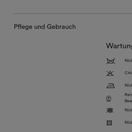
Pflege und Gebrauch
Wartun
1
Nic
T
Chl
H
Nic
Rei
P
Bea
V
Nic
R
Nic