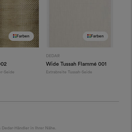
Farben
Farben
DEDAR
002
Wide Tussah Flammé
001
er-Seide
Extrabreite Tussah-Seide
 Dedar-Händler in Ihrer Nähe.