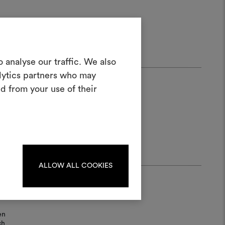
in Moodboard
 analyse our traffic. We also
erstellen
alytics partners who may
ves Tool, mit dem Sie Ihre Ideen zum
d from your use of their
en und mit anderen teilen können,
rialien und Stoffe für Ihre Projekte
kombinieren.
oodboards zu erstellen oder
iten, melden Sie sich bitte an
oder registrieren Sie sich.
ALLOW ALL COOKIES
ANMELDUNG
en
ch