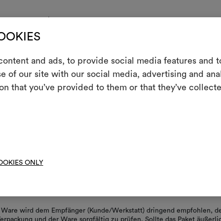
"gestürzt" abgebildet.
COOKIES
E
 PFLEGEHINWEISE
ontent and ads, to provide social media features and to
e of our site with our social media, advertising and an
Ein interakti
on that you’ve provided to them or that they’ve collecte
Leben erweck
indem Sie Mate
t
HERUNTERLADEN
pecifications.pdf
HERUNTERLADEN
ose-up image
HERUNTERLADEN
Um M
bearbe
OOKIES ONLY
er Ware wird dem Empfänger (Kunde/Werkstatt) dringend empfohlen, d
erpackung und der Ware sorgfältig zu prüfen. Sollte das Paket äußerli