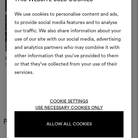
We use cookies to personalise content and ads,
Ein Mood
to provide social media features and to analyse
our traffic. We also share information about your
erstellen
use of our site with our social media, advertising
Ein interaktives Tool, mit 
and analytics partners who may combine it with
Ideen zum Leben erweck
other information that you’ve provided to them
Bethesda Residence
Private Apartment
P
anderen teilen können, 
or that they’ve collected from your use of their
Bethesda, MD
Paris
Pa
Materialien und Stoffe für 
services.
kombinieren.
Um Moodboards zu erstel
bearbeiten, melden Sie sic
COOKIE SETTINGS
oder registrieren Sie 
USE NECESSARY COOKIES ONLY
Produkt im Einsatz
ALLOW ALL COOKIES
Farben
Farben
ANMELDUNG