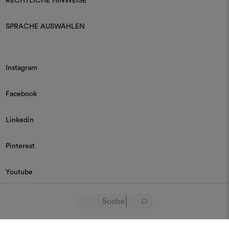
RECHTLICHE HINWEISE
SPRACHE AUSWÄHLEN
Instagram
Facebook
Linkedin
Pinterest
Youtube
© 2026 Dedar P.IVA 03187590157