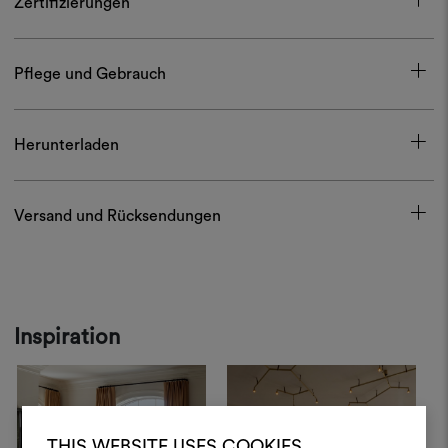
Zertifizierungen
Pflege und Gebrauch
Herunterladen
Versand und Rücksendungen
Inspiration
THIS WEBSITE USES COOKIES