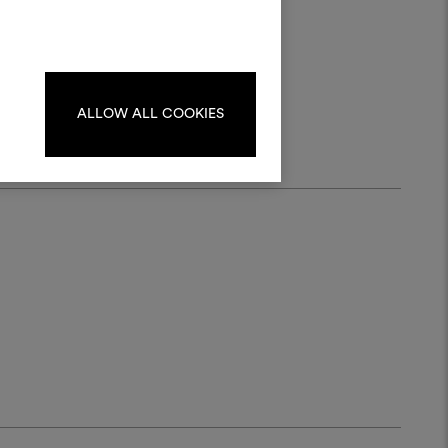
kombinieren.
oodboards zu erstellen oder
d eine
iten, melden Sie sich bitte an
oder registrieren Sie sich.
ALLOW ALL COOKIES
ANMELDUNG
REGISTRIEREN