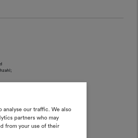
d
hzahl;
in Moodboard
 analyse our traffic. We also
erstellen
uchung
alytics partners who may
ves Tool, mit dem Sie Ihre Ideen zum
d from your use of their
en und mit anderen teilen können,
rialien und Stoffe für Ihre Projekte