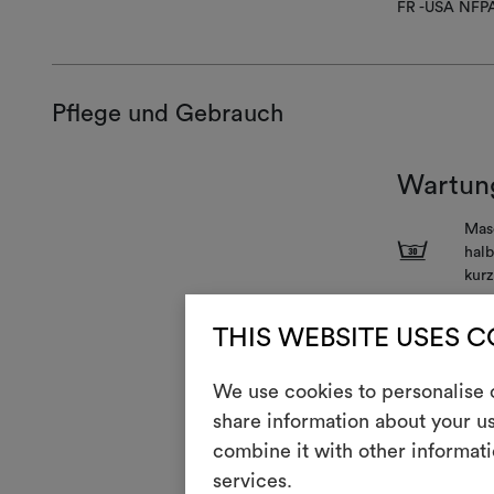
FR -USA NFP
Pflege und Gebrauch
Wartun
Mas
3
halb
kurz
S
Jegl
THIS WEBSITE USES 
H
Nich
We use cookies to personalise c
Rei
P
und
share information about your us
V
combine it with other informati
Nich
services.