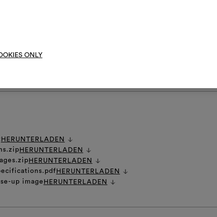
ht im Tumbler trocknen
Um M
ktionierung dieses Stoffes als Polsterbezüge für den Außenbereich wir
bearbe
nde Unterlage mit trockenem Griff empfohlen.
OOKIES ONLY
 PFLEGEHINWEISE
t
HERUNTERLADEN
ns.zip
HERUNTERLADEN
ages.zip
HERUNTERLADEN
ecifications.pdf
HERUNTERLADEN
ose-up image
HERUNTERLADEN