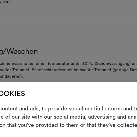
A 260
g/Waschen
chinenwäsche bei einer Temperatur unter 30 °C (Schonwaschgang) un
voller Trommel; Schonschleudern bei halbvoller Trommel (geringe Dre
andauernd).
iches Bleichen erlaubt
COOKIES
E
t heiss bügeln
ontent and ads, to provide social media features and to
nigungsverfahren ohne Wasser, mit reduzierter mechanischer Beanspr
 Temperatur
e of our site with our social media, advertising and an
Ein interakti
on that you’ve provided to them or that they’ve collecte
t schleudern
Leben erweck
indem Sie Mate