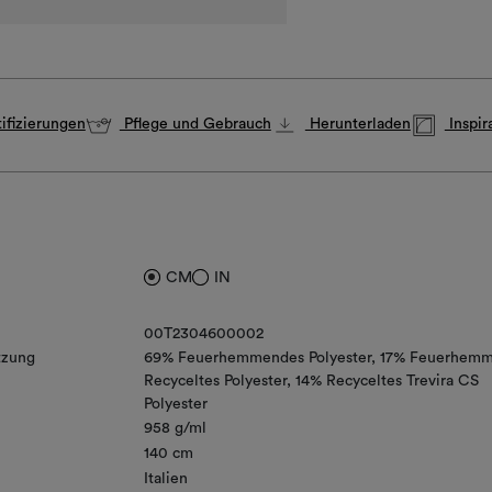
ifizierungen
Pflege und Gebrauch
Herunterladen
Inspir
CM
IN
00T2304600002
zung
69% Feuerhemmendes Polyester
17% Feuerhem
Recyceltes Polyester
14% Recyceltes Trevira CS
Polyester
958 g/ml
140 cm
Italien