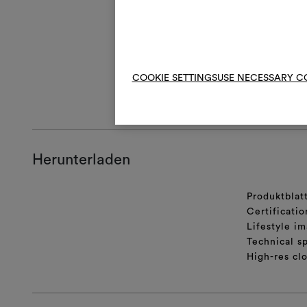
R
Nic
Bei der Konfe
selbsttrockne
COOKIE SETTINGS
USE NECESSARY C
ALLGEMEINE
Herunterladen
Produktblat
Certificatio
Lifestyle im
Technical sp
High-res cl