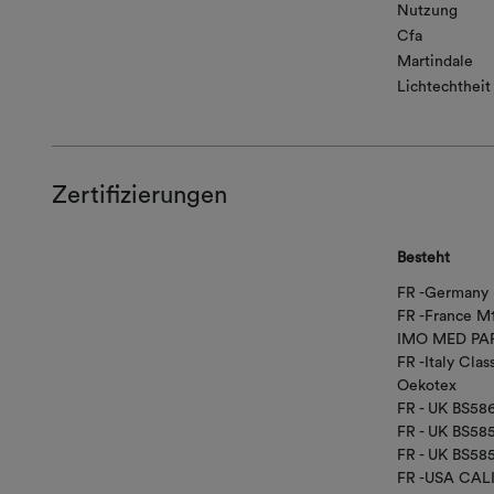
Nutzung
Cfa
Martindale
Lichtechtheit
Zertifizierungen
Besteht
FR -Germany 
FR -France M
IMO MED PAR
FR -Italy Class
Oekotex
FR - UK BS58
FR - UK BS5
FR - UK BS58
FR -USA CAL