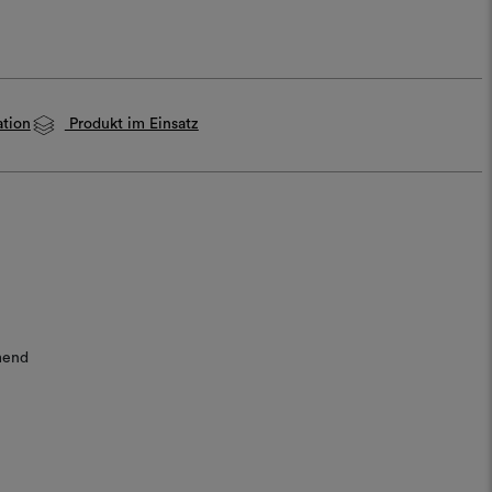
ation
Produkt im Einsatz
mend