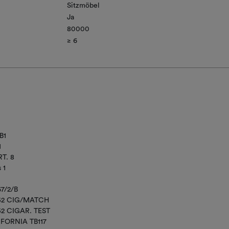
Sitzmöbel
Ja
80000
≥ 6​
B1
1
T. 8
 1
67/2/B
852 CIG/MATCH
52 CIGAR. TEST
IFORNIA TB117