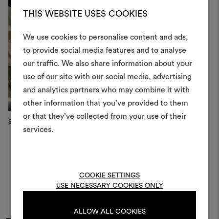
THIS WEBSITE USES COOKIES
We use cookies to personalise content and ads,
Ein Mood
to provide social media features and to analyse
our traffic. We also share information about your
erstellen
use of our site with our social media, advertising
Ein interaktives Tool, mit 
and analytics partners who may combine it with
Ideen zum Leben erweck
other information that you’ve provided to them
anderen teilen können, 
or that they’ve collected from your use of their
Sofa by LONGHI
Materialien und Stoffe für 
services.
kombinieren.
Um Moodboards zu erstel
bearbeiten, melden Sie sic
COOKIE SETTINGS
oder registrieren Sie 
USE NECESSARY COOKIES ONLY
ALLOW ALL COOKIES