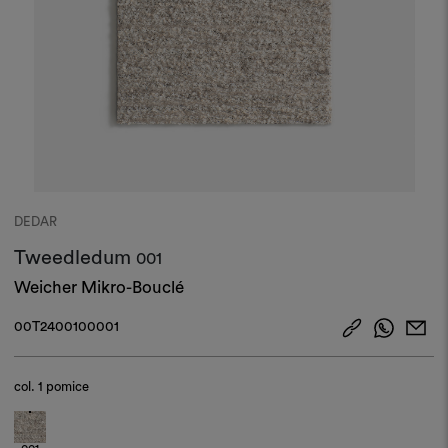
DEDAR
Tweedledum
001
Weicher Mikro-Bouclé
00T2400100001
col.
1 pomice