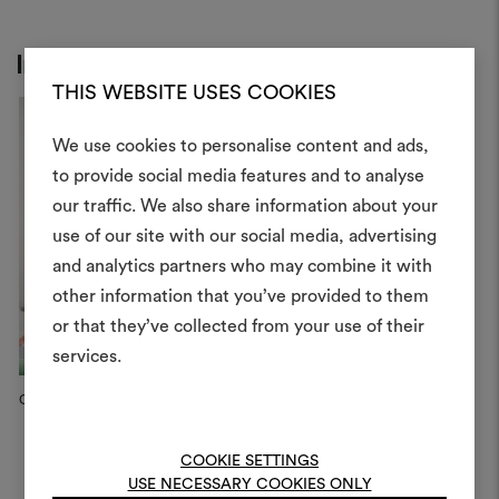
Inspiration
THIS WEBSITE USES COOKIES
We use cookies to personalise content and ads,
Ein Mood
to provide social media features and to analyse
our traffic. We also share information about your
erstellen
use of our site with our social media, advertising
Ein interaktives Tool, mit 
and analytics partners who may combine it with
Ideen zum Leben erweck
other information that you’ve provided to them
anderen teilen können, 
or that they’ve collected from your use of their
Materialien und Stoffe für 
services.
kombinieren.
Cosy Sofa MDF Italia
Elettra Armchairs
Pr
Um Moodboards zu erstel
C
bearbeiten, melden Sie sic
COOKIE SETTINGS
oder registrieren Sie 
USE NECESSARY COOKIES ONLY