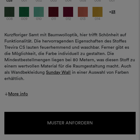
028
001
002
003
004
005
006
007
+
23
008
009
010
011
012
013
014
Kurzfloriger Samt mit Baumwolloptik, hier trifft Schönheit auf
Funktionalität. Die hervorragenden Eigenschaften des Stoffes
Trevira CS lauten feuerhemmend und waschbar. Ferner gibt es
die Möglichkeit, die Farbe individuell zu gestalten. Die
Mindestbestellmengen liegen bei 80 Metern, was diesen Stoff zu
einem wertvollen Material für die Raumgestaltung macht. Auch
als Wandbekleidung
Sunday Wall
in einer Auswahl von Farben
erhältlich.
More info
Aktueller
Lagerbestand:
MUSTER ANFORDERN