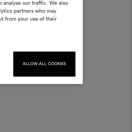
 analyse our traffic. We also
erstellen
alytics partners who may
ves Tool, mit dem Sie Ihre Ideen zum
d from your use of their
en und mit anderen teilen können,
d
rialien und Stoffe für Ihre Projekte
hzahl;
kombinieren.
oodboards zu erstellen oder
iten, melden Sie sich bitte an
oder registrieren Sie sich.
ALLOW ALL COOKIES
ANMELDUNG
REGISTRIEREN