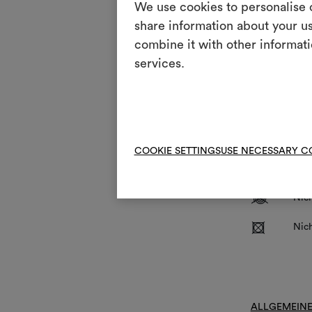
We use cookies to personalise c
share information about your us
Wartun
combine it with other informati
Mas
services.
3
halb
kurz
S
Jegl
I
Auf 
COOKIE SETTINGS
USE NECESSARY C
:
Nich
V
Nich
R
Nic
ALLGEMEINE