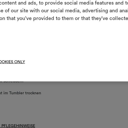
ontent and ads, to provide social media features and to
e of our site with our social media, advertising and an
g/Waschen
Ein interakti
on that you’ve provided to them or that they’ve collecte
Leben erweck
chinenwäsche bei einer Temperatur unter 30 °C (Schonwaschgang) un
indem Sie Mate
voller Trommel; Schonschleudern bei halbvoller Trommel (geringe Dre
andauernd).
iches Bleichen erlaubt
Um M
bearbe
der Rückseite bügeln
OOKIES ONLY
t mit Lösemitteln behandeln
t schleudern
ht im Tumbler trocknen
 PFLEGEHINWEISE