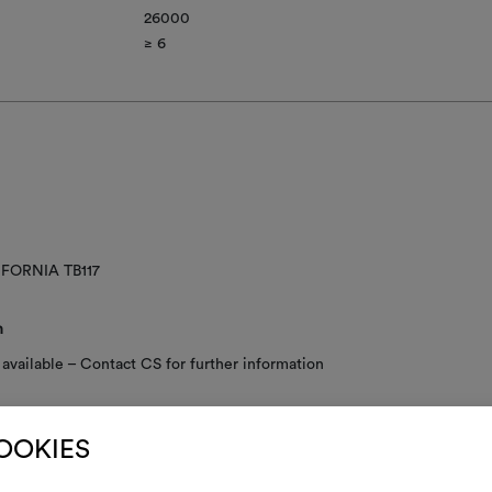
26000
≥ 6​
IFORNIA TB117
n
available – Contact CS for further information
COOKIES
E