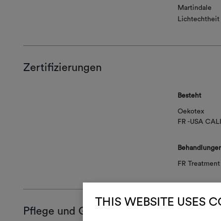
Martindale
Lichtechtheit
Zertifizierungen
Besteht
Oekotex
FR -USA CAL
Behandlunge
FR Treatment 
THIS WEBSITE USES 
Pflege und Gebrauch