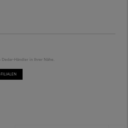
 Dedar-Händler in Ihrer Nähe.
FILIALEN
E-