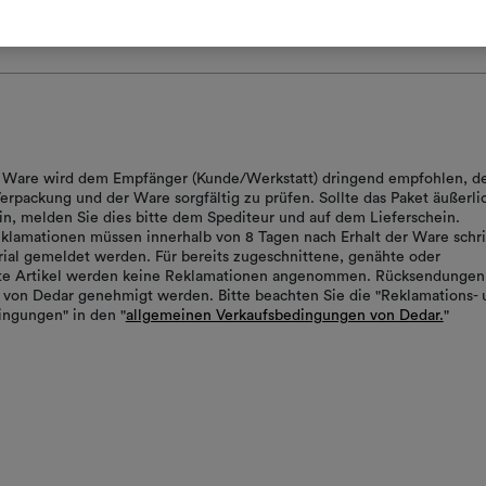
ecifications.pdf
HERUNTERLADEN
er Ware wird dem Empfänger (Kunde/Werkstatt) dringend empfohlen, d
erpackung und der Ware sorgfältig zu prüfen. Sollte das Paket äußerli
in, melden Sie dies bitte dem Spediteur und auf dem Lieferschein.
klamationen müssen innerhalb von 8 Tagen nach Erhalt der Ware schrif
ial gemeldet werden. Für bereits zugeschnittene, genähte oder
rte Artikel werden keine Reklamationen angenommen. Rücksendungen
von Dedar genehmigt werden. Bitte beachten Sie die "Reklamations- 
ngungen" in den "
allgemeinen Verkaufsbedingungen von Dedar.
"