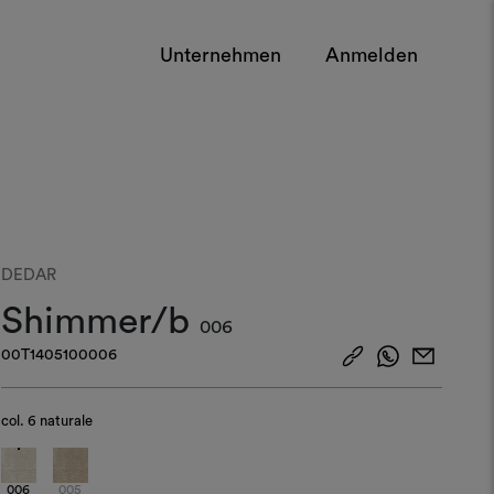
Unternehmen
Anmelden
DEDAR
Shimmer/b
006
00T1405100006
col.
6 naturale
006
005