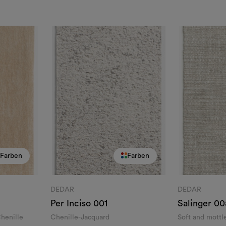
Farben
Farben
DEDAR
DEDAR
Per Inciso
001
Salinger
00
henille
Chenille-Jacquard
Soft and mottl