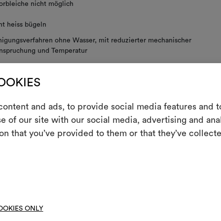
orbleiche nicht möglich
ht heiss bügeln
nigungsverfahren ohne Wasser, mit reduzierter mechanischer
nspruchung und Temperatur
ht schleudern
COOKIES
E
ht im Tumbler trocknen
ontent and ads, to provide social media features and to
e of our site with our social media, advertising and an
Ein interakti
on that you’ve provided to them or that they’ve collecte
Leben erweck
 PFLEGEHINWEISE
indem Sie Mate
Um M
bearbe
OOKIES ONLY
t
HERUNTERLADEN