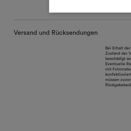
Technical sp
Versand und Rücksendungen
Bei Erhalt d
Zustand der V
beschädigt se
Eventuelle Re
mit Fotomater
konfektionie
müssen zuvor 
Rückgabebedi