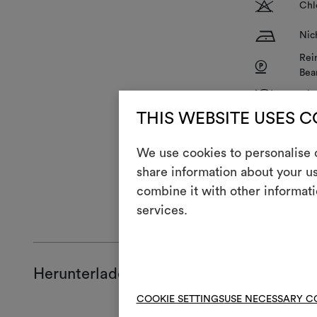
T
Chl
H
Nic
Rei
P
Bea
V
Nic
THIS WEBSITE USES 
R
Nic
We use cookies to personalise c
share information about your us
combine it with other informati
ALLGEMEINE
services.
Herunterladen
COOKIE SETTINGS
USE NECESSARY C
Produktblat