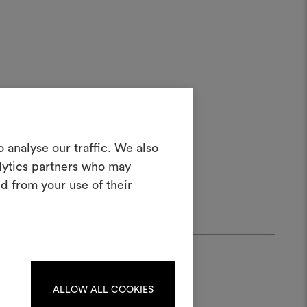
in Moodboard
 analyse our traffic. We also
erstellen
alytics partners who may
ves Tool, mit dem Sie Ihre Ideen zum
d from your use of their
en und mit anderen teilen können,
rialien und Stoffe für Ihre Projekte
kombinieren.
oodboards zu erstellen oder
iten, melden Sie sich bitte an
oder registrieren Sie sich.
ALLOW ALL COOKIES