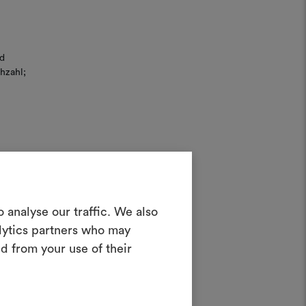
d
hzahl;
in Moodboard
 analyse our traffic. We also
erstellen
alytics partners who may
ves Tool, mit dem Sie Ihre Ideen zum
d from your use of their
en und mit anderen teilen können,
rialien und Stoffe für Ihre Projekte
-feel
kombinieren.