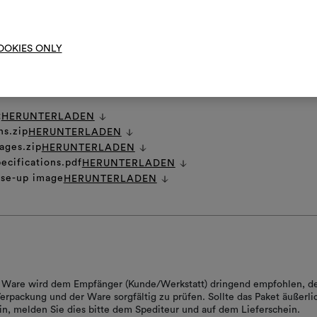
 PFLEGEHINWEISE
Um M
bearbe
OOKIES ONLY
t
HERUNTERLADEN
ns.zip
HERUNTERLADEN
ages.zip
HERUNTERLADEN
ecifications.pdf
HERUNTERLADEN
ose-up image
HERUNTERLADEN
er Ware wird dem Empfänger (Kunde/Werkstatt) dringend empfohlen, d
erpackung und der Ware sorgfältig zu prüfen. Sollte das Paket äußerli
in, melden Sie dies bitte dem Spediteur und auf dem Lieferschein.