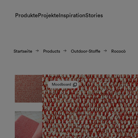
Produkte
Projekte
Inspiration
Stories
Startseite
Products
Outdoor-Stoffe
Rococò
Moodboard