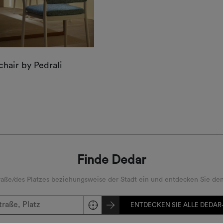
chair by Pedrali
Finde Dedar
ße/des Platzes beziehungsweise der Stadt ein und entdecken Sie den
ENTDECKEN SIE ALLE DEDAR-