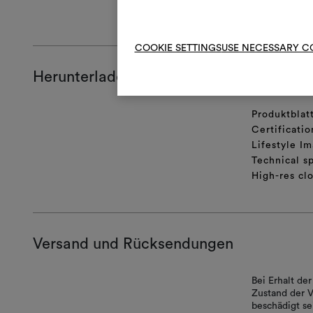
ALLGEMEINE
COOKIE SETTINGS
USE NECESSARY C
Herunterladen
Produktblat
Certificatio
Lifestyle Im
Technical sp
High-res cl
Versand und Rücksendungen
Bei Erhalt d
Zustand der V
beschädigt se