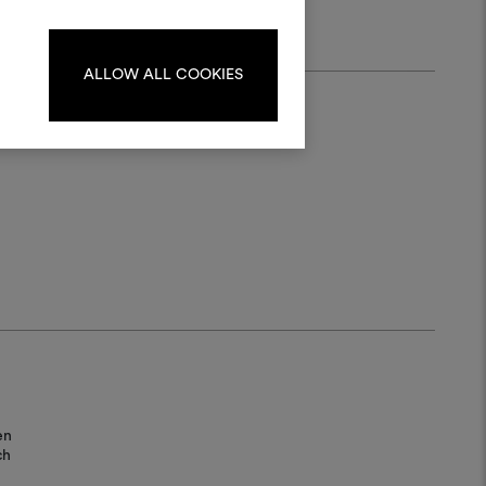
oodboards zu erstellen oder
iten, melden Sie sich bitte an
oder registrieren Sie sich.
ALLOW ALL COOKIES
ANMELDUNG
REGISTRIEREN
en
ch