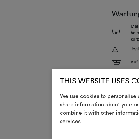
Wartun
Mas
3
halb
kurz
S
Jegl
I
Auf 
:
Nich
THIS WEBSITE USES 
V
Nich
We use cookies to personalise c
R
Nic
share information about your us
combine it with other informati
services.
When making u
pad is recom