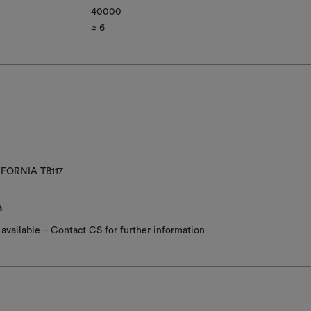
40000
≥ 6​
IFORNIA TB117
n
available – Contact CS for further information