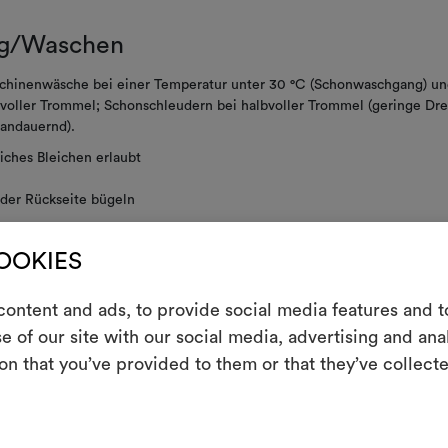
g/Waschen
chinenwäsche bei einer Temperatur unter 30 °C (Schonwaschgang) un
voller Trommel; Schonschleudern bei halbvoller Trommel (geringe Dre
andauernd).
iches Bleichen erlaubt
der Rückseite bügeln
t mit Lösemitteln behandeln
COOKIES
E
t schleudern
ontent and ads, to provide social media features and to
ht im Tumbler trocknen
e of our site with our social media, advertising and an
Ein interakti
on that you’ve provided to them or that they’ve collecte
Leben erweck
indem Sie Mate
p this fabric as upholstery covers for outdoor use, a self-draining dry
mended. Overlock before making up.