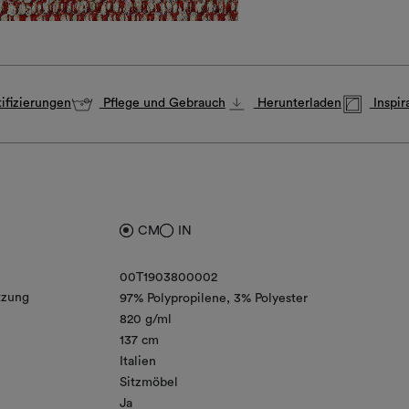
ifizierungen
Pflege und Gebrauch
Herunterladen
Inspir
CM
IN
00T1903800002
zung
97% Polypropilene
3% Polyester
820 g/ml
137 cm
Italien
Sitzmöbel
Ja