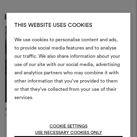
Inspiration
THIS WEBSITE USES COOKIES
We use cookies to personalise content and ads,
Ein Mood
to provide social media features and to analyse
our traffic. We also share information about your
erstellen
use of our site with our social media, advertising
Ein interaktives Tool, mit 
and analytics partners who may combine it with
Ideen zum Leben erweck
other information that you’ve provided to them
anderen teilen können, 
or that they’ve collected from your use of their
Materialien und Stoffe für 
services.
kombinieren.
Dedar Showroom
Panter Chair
Milan
Féau Boiseries, Paris
Um Moodboards zu erstel
bearbeiten, melden Sie sic
COOKIE SETTINGS
oder registrieren Sie 
USE NECESSARY COOKIES ONLY