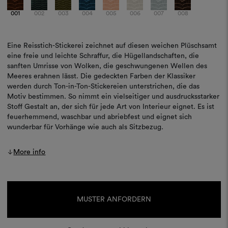
001
002
003
004
005
006
007
008
Eine Reisstich-Stickerei zeichnet auf diesen weichen Plüschsamt
eine freie und leichte Schraffur, die Hügellandschaften, die
sanften Umrisse von Wolken, die geschwungenen Wellen des
Meeres erahnen lässt. Die gedeckten Farben der Klassiker
werden durch Ton-in-Ton-Stickereien unterstrichen, die das
Motiv bestimmen. So nimmt ein vielseitiger und ausdrucksstarker
Stoff Gestalt an, der sich für jede Art von Interieur eignet. Es ist
feuerhemmend, waschbar und abriebfest und eignet sich
wunderbar für Vorhänge wie auch als Sitzbezug.
More info
Aktueller
Lagerbestand:
MUSTER ANFORDERN