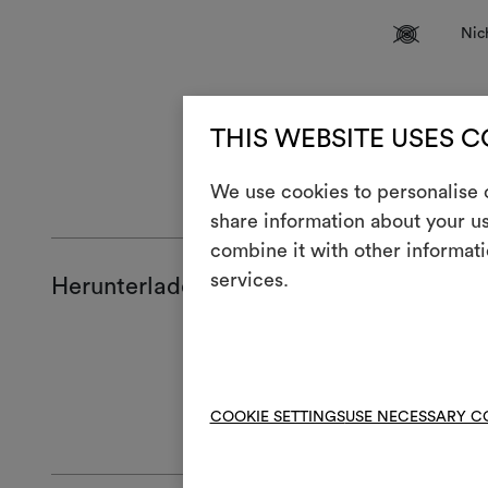
V
Nic
An artisanal m
THIS WEBSITE USES 
appearance, wh
ALLGEMEINE
We use cookies to personalise c
share information about your us
combine it with other informati
services.
Herunterladen
Produktblat
Full repeat
Technical S
High-res cl
COOKIE SETTINGS
USE NECESSARY C