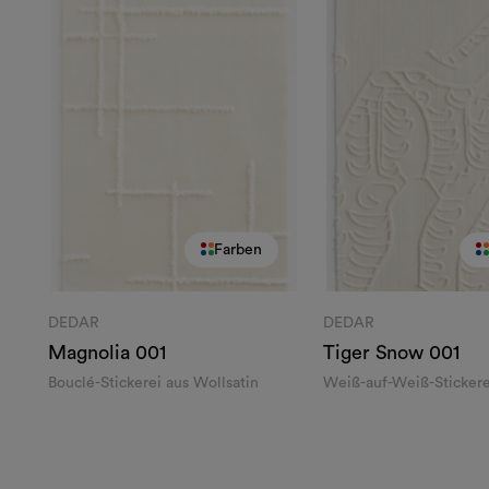
Farben
DEDAR
DEDAR
Magnolia
001
Tiger Snow
001
Bouclé-Stickerei aus Wollsatin
Weiß-auf-Weiß-Sticker