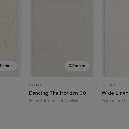
Farben
Farben
DEDAR
DEDAR
Dancing The Horizon
001
Wide Linen
ei
Feine Stickerei auf Wollsatin
Extrabreiter L