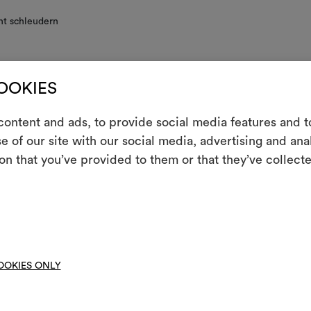
ht schleudern
anufacturing process gives this fabric a distinctive rippled and irregula
COOKIES
ich is to be considered an intrinsic part of its precious nature.
E
 PFLEGEHINWEISE
ontent and ads, to provide social media features and to
e of our site with our social media, advertising and an
Ein interakti
on that you’ve provided to them or that they’ve collecte
Leben erweck
indem Sie Mate
t
HERUNTERLADEN
 images.zip
Um M
HERUNTERLADEN
bearbe
pecifications.pdf
HERUNTERLADEN
ose-up image
OOKIES ONLY
HERUNTERLADEN