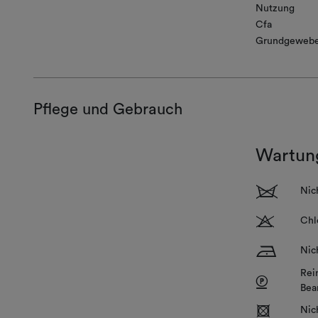
Nutzung
Cfa
Grundgeweb
Pflege und Gebrauch
Wartun
1
Nic
T
Chl
H
Nic
Rei
P
Bea
R
Nic