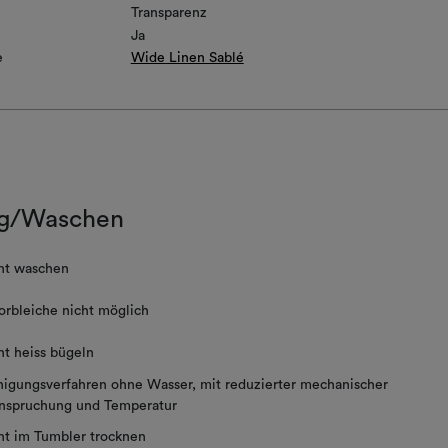
Transparenz
Ja
e
Wide Linen Sablé
g/Waschen
ht waschen
orbleiche nicht möglich
ht heiss bügeln
nigungsverfahren ohne Wasser, mit reduzierter mechanischer
nspruchung und Temperatur
ht im Tumbler trocknen