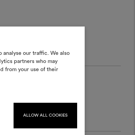
r
in Moodboard
 analyse our traffic. We also
erstellen
alytics partners who may
ves Tool, mit dem Sie Ihre Ideen zum
d from your use of their
en und mit anderen teilen können,
rialien und Stoffe für Ihre Projekte
kombinieren.
oodboards zu erstellen oder
iten, melden Sie sich bitte an
oder registrieren Sie sich.
ALLOW ALL COOKIES