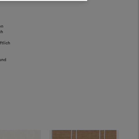
ANMELDUNG
en
REGISTRIEREN
ch
tlich
und