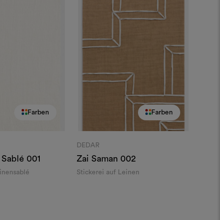
Farben
Farben
DEDAR
 Sablé
001
Zai Saman
002
einensablé
Stickerei auf Leinen