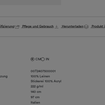
fizierung
Pflege und Gebrauch
Herunterladen
Produkt i
CM
IN
00T2407500001
zung
100% Leinen
Stickerei 100% Acryl
222 g/ml
140 cm
97 cm
Italien