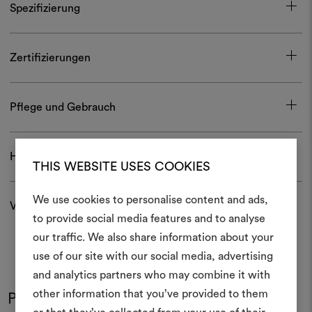
Spezifizierung
Zertifizierungen
Pflege und Gebrauch
Herunterladen
THIS WEBSITE USES COOKIES
We use cookies to personalise content and ads,
Versand und Rücksendungen
Ein Mood
to provide social media features and to analyse
our traffic. We also share information about your
erstellen
use of our site with our social media, advertising
Ein interaktives Tool, mit 
and analytics partners who may combine it with
Ideen zum Leben erweck
other information that you’ve provided to them
Produkt im Einsatz
anderen teilen können, 
Farben
Farben