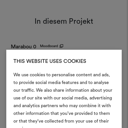
In diesem Projekt
Marabou 007
Moodboard
THIS WEBSITE USES COOKIES
Marabou 032
Moodboard
We use cookies to personalise content and ads,
Ein Mood
to provide social media features and to analyse
our traffic. We also share information about your
erstellen
use of our site with our social media, advertising
Ein interaktives Tool, mit 
and analytics partners who may combine it with
Ideen zum Leben erweck
other information that you’ve provided to them
anderen teilen können, 
or that they’ve collected from your use of their
Materialien und Stoffe für 