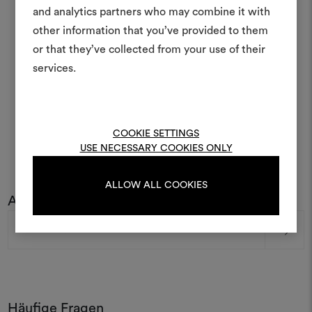
Ein interaktives Tool, mit 
and analytics partners who may combine it with
Ideen zum Leben erweck
other information that you’ve provided to them
anderen teilen können, 
or that they’ve collected from your use of their
Materialien und Stoffe für 
services.
kombinieren.
Um Moodboards zu erstel
bearbeiten, melden Sie sic
COOKIE SETTINGS
oder registrieren Sie 
USE NECESSARY COOKIES ONLY
ALLOW ALL COOKIES
ANMELDUNG
Abonnieren Sie unseren Newsletter
E-
Mail-
Adresse
REGISTRIEREN
Häufige Fragen