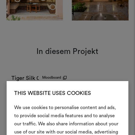
+
In diesem Projekt
Tiger Silk 001
Moodboard
THIS WEBSITE USES COOKIES
Sottosopra 104
Moodboard
We use cookies to personalise content and ads,
Ein Mood
to provide social media features and to analyse
our traffic. We also share information about your
erstellen
use of our site with our social media, advertising