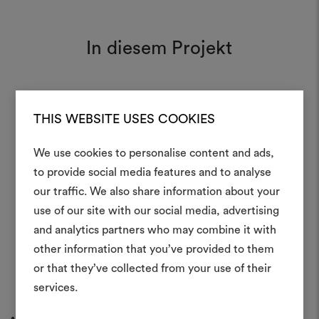
In diesem Projekt
Tiger Mountain 002
Moodboard
THIS WEBSITE USES COOKIES
We use cookies to personalise content and ads,
Ein Mood
to provide social media features and to analyse
our traffic. We also share information about your
erstellen
use of our site with our social media, advertising
Ein interaktives Tool, mit 
and analytics partners who may combine it with
Ideen zum Leben erweck
other information that you’ve provided to them
anderen teilen können, 
or that they’ve collected from your use of their
Materialien und Stoffe für 
services.
kombinieren.