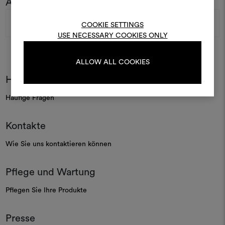
Abonnieren Sie unseren Newsletter
Um Moodboards zu erstel
E-
bearbeiten, melden Sie sic
Mail-
COOKIE SETTINGS
oder registrieren Sie 
Adresse
USE NECESSARY COOKIES ONLY
ALLOW ALL COOKIES
ANMELDUNG
Häufige Fragen
Häufige Fragen
REGISTRIEREN
Kontakte
Wie Sie uns kontaktieren können
Pflege und Wartung
Pflegen Sie Ihre Produkte
Presse