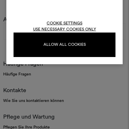
Um Moodboards zu erstel
Abonnieren Sie unseren Newsletter
bearbeiten, melden Sie sic
COOKIE SETTINGS
oder registrieren Sie 
E-
USE NECESSARY COOKIES ONLY
Mail-
Adresse
ALLOW ALL COOKIES
ANMELDUNG
Häufige Fragen
REGISTRIEREN
Häufige Fragen
Kontakte
Wie Sie uns kontaktieren können
Pflege und Wartung
Pflegen Sie Ihre Produkte