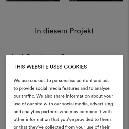
In diesem Projekt
Amoir Fou
013
Moodboard
Wall
THIS WEBSITE USES COOKIES
We use cookies to personalise content and ads,
Amoir Fou 013
Moodboard
Ein Mood
to provide social media features and to analyse
our traffic. We also share information about your
erstellen
use of our site with our social media, advertising
Ein interaktives Tool, mit 
and analytics partners who may combine it with
Ideen zum Leben erweck
other information that you’ve provided to them
anderen teilen können, 
or that they’ve collected from your use of their