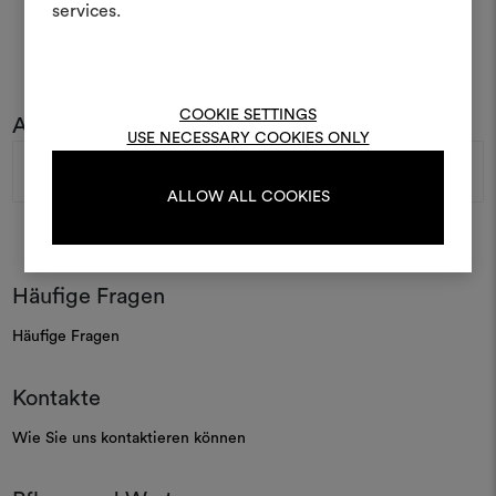
services.
kombinieren.
Um Moodboards zu erstel
bearbeiten, melden Sie sic
COOKIE SETTINGS
Abonnieren Sie unseren Newsletter
oder registrieren Sie 
USE NECESSARY COOKIES ONLY
E-
Mail-
ALLOW ALL COOKIES
Adresse
ANMELDUNG
Häufige Fragen
REGISTRIEREN
Häufige Fragen
Kontakte
Wie Sie uns kontaktieren können