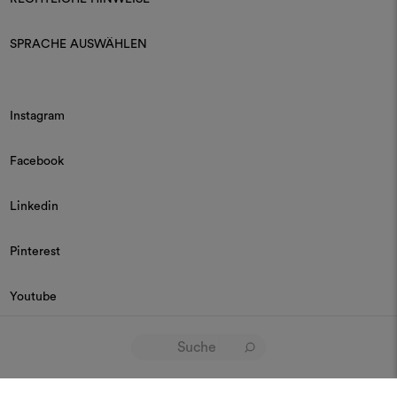
SPRACHE AUSWÄHLEN
Instagram
Facebook
Linkedin
Pinterest
Youtube
© 2026 Dedar P.IVA 03187590157