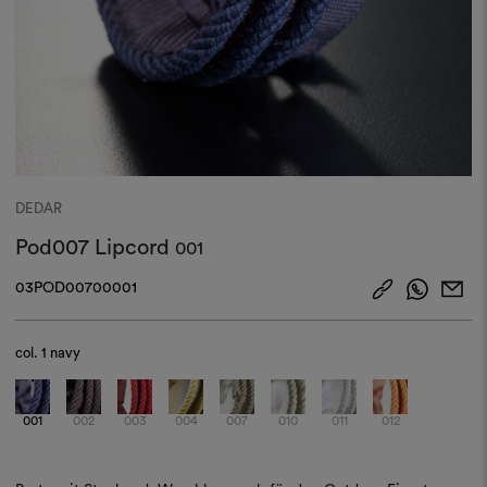
DEDAR
Pod007 Lipcord
001
03POD00700001
col.
1 navy
001
002
003
004
007
010
011
012