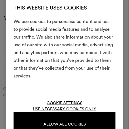
THIS WEBSITE USES COOKIES
Versand und Rücksendungen
We use cookies to personalise content and ads,
Ein Mood
to provide social media features and to analyse
our traffic. We also share information about your
erstellen
use of our site with our social media, advertising
Ein interaktives Tool, mit 
and analytics partners who may combine it with
Ideen zum Leben erweck
other information that you’ve provided to them
anderen teilen können, 
or that they’ve collected from your use of their
Materialien und Stoffe für 
services.
Finde Dedar
kombinieren.
Geben Sie den Namen der Straße/des Platzes beziehungsweise
Um Moodboards zu erstel
der Stadt ein und entdecken Sie den Dedar-Händler in Ihrer Nähe.
bearbeiten, melden Sie sic
COOKIE SETTINGS
oder registrieren Sie 
USE NECESSARY COOKIES ONLY
ENTDECKEN SIE ALLE DEDAR-FILIALEN
ALLOW ALL COOKIES