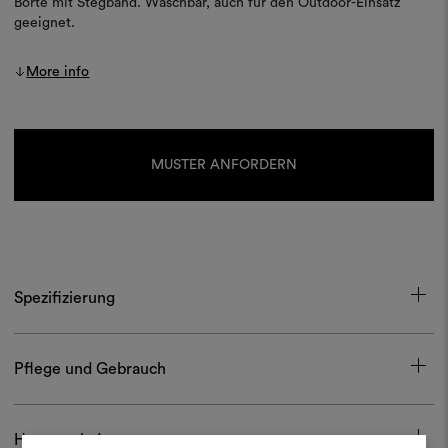
Borte mit Stegband. Waschbar, auch für den Outdoor-Einsatz
geeignet.
More info
Aktueller
Lagerbestand:
MUSTER ANFORDERN
Spezifizierung
Pflege und Gebrauch
Herunterladen