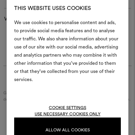
THIS WEBSITE USES COOKIES
Versand und Rücksendungen
We use cookies to personalise content and ads,
Ein Mood
to provide social media features and to analyse
our traffic. We also share information about your
erstellen
use of our site with our social media, advertising
Ein interaktives Tool, mit 
and analytics partners who may combine it with
Ideen zum Leben erweck
other information that you’ve provided to them
anderen teilen können, 
or that they’ve collected from your use of their
Materialien und Stoffe für 
services.
Finde Dedar
kombinieren.
Geben Sie den Namen der Straße/des Platzes beziehungsweise
Um Moodboards zu erstel
der Stadt ein und entdecken Sie den Dedar-Händler in Ihrer Nähe.
bearbeiten, melden Sie sic
COOKIE SETTINGS
oder registrieren Sie 
USE NECESSARY COOKIES ONLY
ENTDECKEN SIE ALLE DEDAR-FILIALEN
ALLOW ALL COOKIES