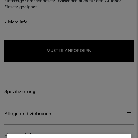
Einfarbiger Fransenbesatz. Waschbar, auch für den Outdoor-
Einsatz geeignet.
More info
Aktueller
Lagerbestand:
MUSTER ANFORDERN
Spezifizierung
Pflege und Gebrauch
Herunterladen