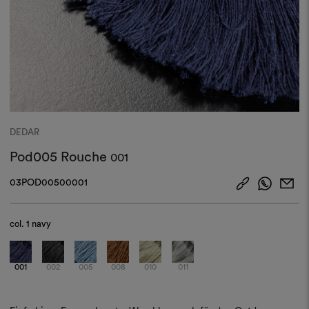
DEDAR
Pod005 Rouche
001
03POD00500001
col.
1 navy
001
002
005
008
010
011