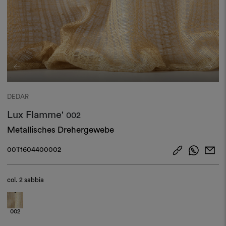
DEDAR
Lux Flamme'
002
Metallisches Drehergewebe
00T1604400002
col.
2 sabbia
002