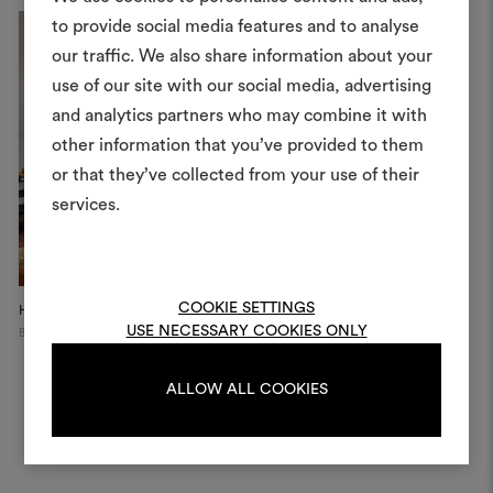
Ein Mood
to provide social media features and to analyse
our traffic. We also share information about your
erstellen
use of our site with our social media, advertising
Ein interaktives Tool, mit 
and analytics partners who may combine it with
Ideen zum Leben erweck
other information that you’ve provided to them
anderen teilen können, 
or that they’ve collected from your use of their
Materialien und Stoffe für 
services.
kombinieren.
Um Moodboards zu erstel
bearbeiten, melden Sie sic
COOKIE SETTINGS
Hankcock street house
oder registrieren Sie 
USE NECESSARY COOKIES ONLY
Brooklyn, New York
ALLOW ALL COOKIES
ANMELDUNG