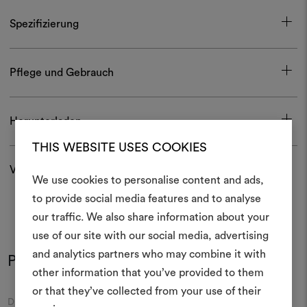
Spezifizierung
Pflege und Gebrauch
Herunterladen
THIS WEBSITE USES COOKIES
Versand und Rücksendungen
We use cookies to personalise content and ads,
Ein Mood
to provide social media features and to analyse
our traffic. We also share information about your
erstellen
use of our site with our social media, advertising
Ein interaktives Tool, mit 
and analytics partners who may combine it with
Produkt im Einsatz
Ideen zum Leben erweck
Farben
Farben
other information that you’ve provided to them
anderen teilen können, 
or that they’ve collected from your use of their
Materialien und Stoffe für 
Moodboard
Moodboard
DEDAR
DEDAR