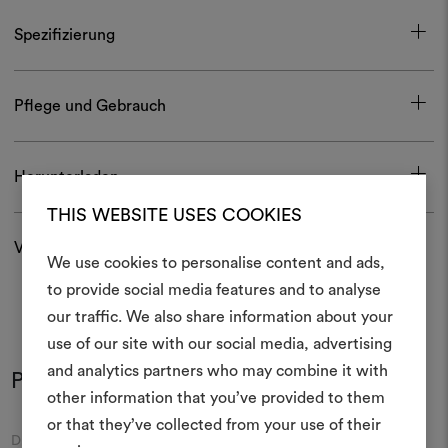
Spezifizierung
Pflege und Gebrauch
Herunterladen
THIS WEBSITE USES COOKIES
Versand und Rücksendungen
We use cookies to personalise content and ads,
Ein Mood
to provide social media features and to analyse
our traffic. We also share information about your
erstellen
use of our site with our social media, advertising
Ein interaktives Tool, mit 
and analytics partners who may combine it with
Produkt im Einsatz
Ideen zum Leben erweck
Farben
Farben
other information that you’ve provided to them
anderen teilen können, 
or that they’ve collected from your use of their
Materialien und Stoffe für 
Moodboard
Moodboard
DEDAR
DEDAR