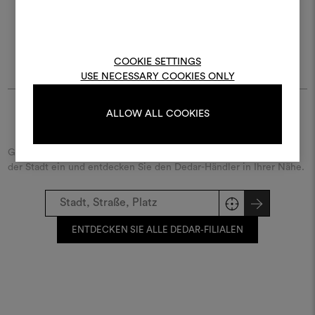
kombinieren.
Um Moodboards zu erstel
bearbeiten, melden Sie sic
COOKIE SETTINGS
oder registrieren Sie 
USE NECESSARY COOKIES ONLY
ALLOW ALL COOKIES
Finde Dedar
ANMELDUNG
Geben Sie den Namen der Straße/des Platzes beziehungsweise
der Stadt ein und entdecken Sie den Dedar-Händler in Ihrer Nähe.
REGISTRIEREN
ENTDECKEN SIE ALLE DEDAR-FILIALEN