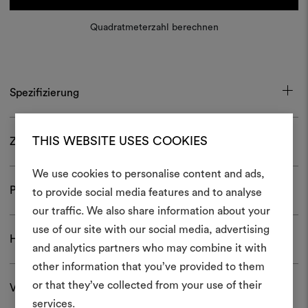
Quadratmeterzahl berechnen
Spezifizierung
THIS WEBSITE USES COOKIES
Zertifizierungen
We use cookies to personalise content and ads,
Ein Mood
Pflege und Gebrauch
to provide social media features and to analyse
our traffic. We also share information about your
erstellen
use of our site with our social media, advertising
Herunterladen
Ein interaktives Tool, mit 
and analytics partners who may combine it with
Ideen zum Leben erweck
other information that you’ve provided to them
anderen teilen können, 
or that they’ve collected from your use of their
Versand und Rücksendungen
Materialien und Stoffe für 
services.