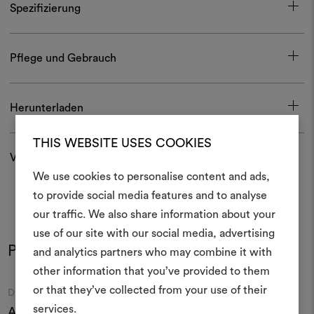
Spezifizierung
Pflege und Gebrauch
Herunterladen
THIS WEBSITE USES COOKIES
Versand und Rücksendungen
We use cookies to personalise content and ads,
Ein Mood
to provide social media features and to analyse
our traffic. We also share information about your
erstellen
use of our site with our social media, advertising
Produkt im Einsatz
Ein interaktives Tool, mit 
and analytics partners who may combine it with
Farben
Farben
Ideen zum Leben erweck
other information that you’ve provided to them
anderen teilen können, 
or that they’ve collected from your use of their
Moodboard
Moodboard
DEDAR
DEDAR
Materialien und Stoffe für 
services.
A Perfect Flower
018
Acacia
012