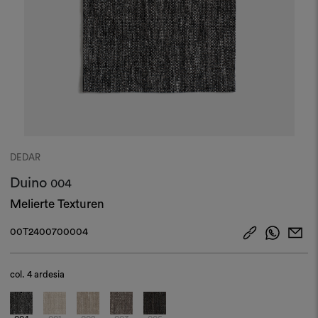
DEDAR
Duino
004
Melierte Texturen
00T2400700004
col.
4 ardesia