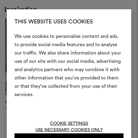
Inspiration
THIS WEBSITE USES COOKIES
We use cookies to personalise content and ads,
Ein Mood
to provide social media features and to analyse
our traffic. We also share information about your
erstellen
use of our site with our social media, advertising
Ein interaktives Tool, mit 
and analytics partners who may combine it with
Ideen zum Leben erweck
other information that you’ve provided to them
anderen teilen können, 
or that they’ve collected from your use of their
Materialien und Stoffe für 
services.
kombinieren.
Private Apartment
Milan
Um Moodboards zu erstel
bearbeiten, melden Sie sic
COOKIE SETTINGS
oder registrieren Sie 
USE NECESSARY COOKIES ONLY