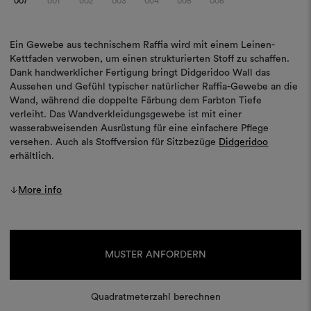
007
001
002
003
004
005
006
Ein Gewebe aus technischem Raffia wird mit einem Leinen-
Kettfaden verwoben, um einen strukturierten Stoff zu schaffen.
Dank handwerklicher Fertigung bringt Didgeridoo Wall das
Aussehen und Gefühl typischer natürlicher Raffia-Gewebe an die
Wand, während die doppelte Färbung dem Farbton Tiefe
verleiht. Das Wandverkleidungsgewebe ist mit einer
wasserabweisenden Ausrüstung für eine einfachere Pflege
versehen. Auch als Stoffversion für Sitzbezüge
Didgeridoo
erhältlich.
More info
Aktueller
Lagerbestand:
MUSTER ANFORDERN
Quadratmeterzahl berechnen