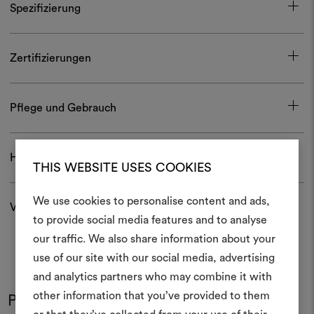
Spezifizierung
Zertifizierungen
Pflege und Gebrauch
Herunterladen
THIS WEBSITE USES COOKIES
We use cookies to personalise content and ads,
Versand und Rücksendungen
Ein Mood
to provide social media features and to analyse
our traffic. We also share information about your
erstellen
use of our site with our social media, advertising
Ein interaktives Tool, mit 
and analytics partners who may combine it with
Ideen zum Leben erweck
other information that you’ve provided to them
Produkt im Einsatz
anderen teilen können, 
Farben
Farben