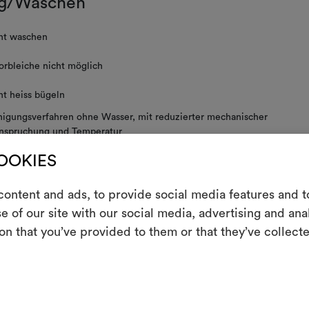
g/Waschen
ht waschen
orbleiche nicht möglich
ht heiss bügeln
nigungsverfahren ohne Wasser, mit reduzierter mechanischer
nspruchung und Temperatur
ht im Tumbler trocknen
COOKIES
E
ht schleudern
ontent and ads, to provide social media features and to
e of our site with our social media, advertising and an
Ein interakti
on that you’ve provided to them or that they’ve collecte
ore making up.
Leben erweck
indem Sie Mate
 PFLEGEHINWEISE
Um M