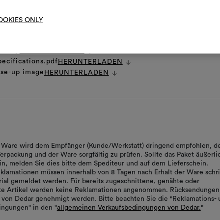
bearbe
OOKIES ONLY
t
HERUNTERLADEN
ns.zip
HERUNTERLADEN
pecifications.pdf
HERUNTERLADEN
ose-up image
HERUNTERLADEN
er Ware wird dem Empfänger (Kunde/Werkstatt) dringend empfohlen, d
erpackung und der Ware sorgfältig zu prüfen. Sollte das Paket äußerli
in, melden Sie dies bitte dem Spediteur und auf dem Lieferschein.
klamationen müssen innerhalb von 8 Tagen nach Erhalt der Ware schrif
ial gemeldet werden. Für bereits zugeschnittene, genähte oder
rte Artikel werden keine Reklamationen angenommen. Rücksendungen
von Dedar genehmigt werden. Bitte beachten Sie die "Reklamations- 
ngungen" in den "
allgemeinen Verkaufsbedingungen von Dedar.
"