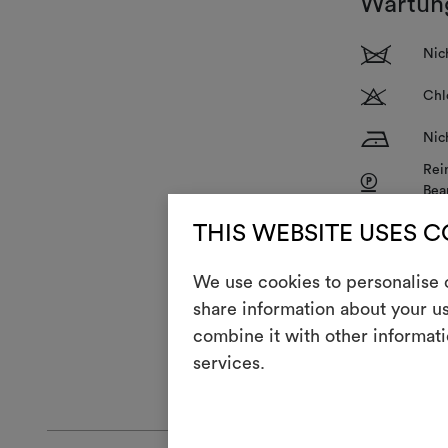
Wartun
1
Nic
T
Chl
H
Nic
Rei
P
Bea
R
Nic
THIS WEBSITE USES 
V
Nic
We use cookies to personalise c
share information about your us
combine it with other informati
Overlock bef
services.
ALLGEMEINE