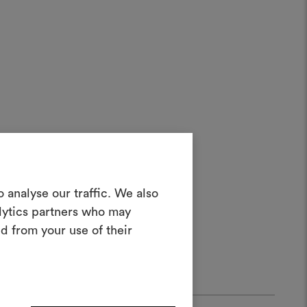
in Moodboard
 analyse our traffic. We also
erstellen
alytics partners who may
ves Tool, mit dem Sie Ihre Ideen zum
d from your use of their
en und mit anderen teilen können,
rialien und Stoffe für Ihre Projekte
kombinieren.
oodboards zu erstellen oder