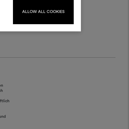
iten, melden Sie sich bitte an
oder registrieren Sie sich.
ALLOW ALL COOKIES
ANMELDUNG
REGISTRIEREN
en
ch
tlich
und