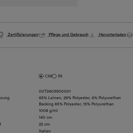
Zertifizierungen
Pflege und Gebrauch
Herunterladen
CM
IN
00T2403900001
zung
65% Leinen
29% Polyester
6% Polyurethan
Backing 85% Polyester, 15% Polyurethan
1008 g/ml
140 cm
t
22 cm
Italien