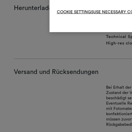
Herunterladen
COOKIE SETTINGS
USE NECESSARY C
Produktblat
Certificatio
Technical S
High-res cl
Versand und Rücksendungen
Bei Erhalt d
Zustand der V
beschädigt se
Eventuelle Re
mit Fotomater
konfektionie
müssen zuvor 
Rückgabebedi