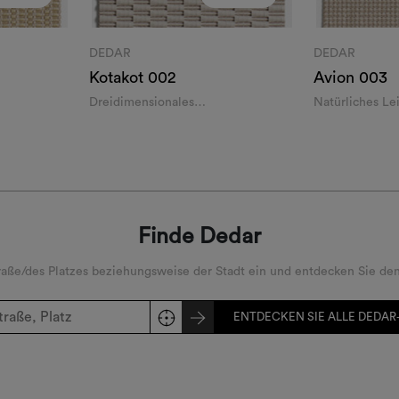
DEDAR
DEDAR
Kotakot
002
Avion
003
Dreidimensionales
Natürliches L
Schachbrettmuster
Finde Dedar
ße/des Platzes beziehungsweise der Stadt ein und entdecken Sie den
ENTDECKEN SIE ALLE DEDAR-