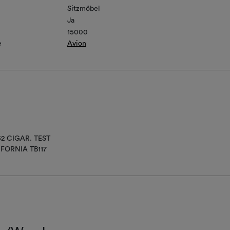
Sitzmöbel
Ja
15000
e
Avion
52 CIGAR. TEST
IFORNIA TB117