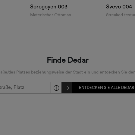
Sorogoyen
003
Svevo
004
Materischer Ottoman
Streaked textu
Finde Dedar
ße/des Platzes beziehungsweise der Stadt ein und entdecken Sie den
ENTDECKEN SIE ALLE DEDAR-