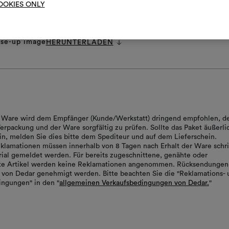
OOKIES ONLY
t
HERUNTERLADEN
ages.zip
HERUNTERLADEN
ecifications.pdf
HERUNTERLADEN
ose-up image
HERUNTERLADEN
er Ware wird dem Empfänger (Kunde/Werkstatt) dringend empfohlen, d
erpackung und der Ware sorgfältig zu prüfen. Sollte das Paket äußerli
in, melden Sie dies bitte dem Spediteur und auf dem Lieferschein.
klamationen müssen innerhalb von 8 Tagen nach Erhalt der Ware schrif
ial gemeldet werden. Für bereits zugeschnittene, genähte oder
rte Artikel werden keine Reklamationen angenommen. Rücksendungen
von Dedar genehmigt werden. Bitte beachten Sie die "Reklamations- 
ngungen" in den "
allgemeinen Verkaufsbedingungen von Dedar.
"