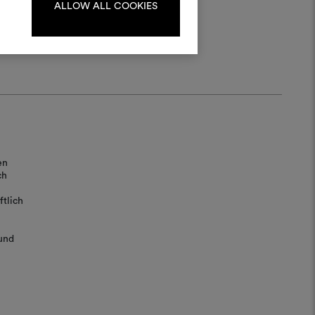
oder registrieren Sie sich.
ALLOW ALL COOKIES
ANMELDUNG
REGISTRIEREN
en
ch
tlich
und