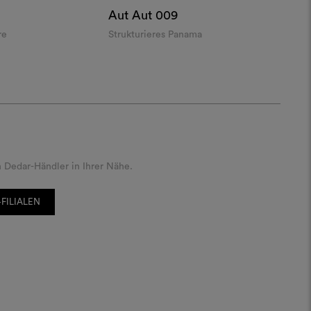
Aut Aut
009
re
Strukturieres Panama
 Dedar-Händler in Ihrer Nähe.
FILIALEN