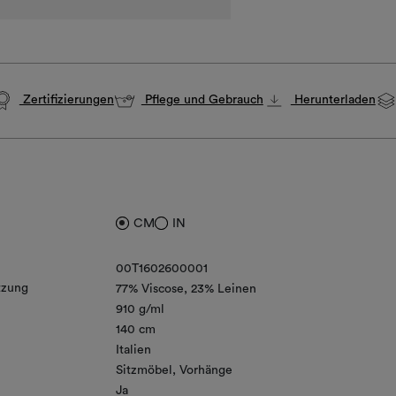
Zertifizierungen
Pflege und Gebrauch
Herunterladen
CM
IN
00T1602600001
zung
77% Viscose
23% Leinen
910 g/ml
140 cm
Italien
Sitzmöbel
Vorhänge
Ja