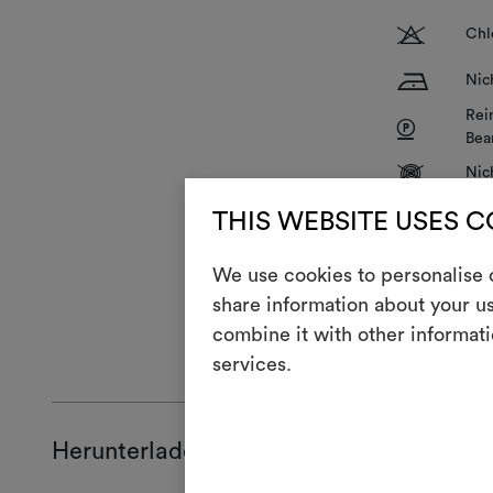
T
Chl
H
Nic
Rei
P
Bea
V
Nic
R
THIS WEBSITE USES 
Nic
We use cookies to personalise c
Wasserabweis
share information about your us
combine it with other informati
ALLGEMEINE
services.
Herunterladen