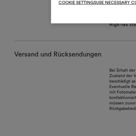
COOKIE SETTINGS
USE NECESSARY C
Produktblat
Lifestyle Im
Technical sp
High-res cl
Versand und Rücksendungen
Bei Erhalt d
Zustand der V
beschädigt se
Eventuelle Re
mit Fotomater
konfektionie
müssen zuvor 
Rückgabebedi