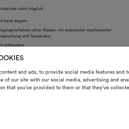
orbleiche nicht möglich
ht heiss bügeln
nigungsverfahren ohne Wasser, mit reduzierter mechanischer
nspruchung und Temperatur
ht schleudern
COOKIES
ht im Tumbler trocknen
E
ontent and ads, to provide social media features and to
ende Behandlung.
e of our site with our social media, advertising and an
Ein interakti
on that you’ve provided to them or that they’ve collecte
 PFLEGEHINWEISE
Leben erweck
indem Sie Mate
Um M
bearbe