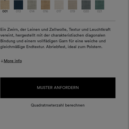
001
013
014
016
017
019
020
021
Ein Zwirn, der Leinen und Zellwolle, Textur und Leuchtkraft
vereint, hergestellt mit der charakteristischen diagonalen
Bindung und einem vollfädigen Garn für eine weiche und
gleichmäßige Endtextur. Abriebfest, ideal zum Polstern.
More info
Aktueller
Lagerbestand:
MUSTER ANFORDERN
Quadratmeterzahl berechnen