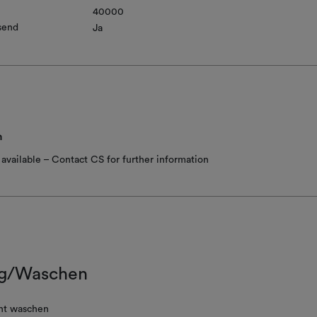
40000
send
Ja
n
available – Contact CS for further information
g/Waschen
ht waschen