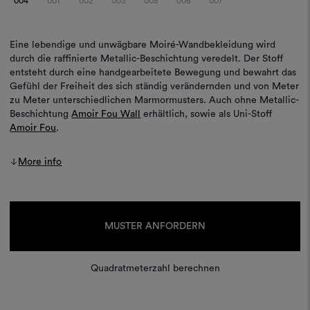
004
001
002
003
005
006
007
Eine lebendige und unwägbare Moiré-Wandbekleidung wird
durch die raffinierte Metallic-Beschichtung veredelt. Der Stoff
entsteht durch eine handgearbeitete Bewegung und bewahrt das
Gefühl der Freiheit des sich ständig verändernden und von Meter
zu Meter unterschiedlichen Marmormusters. Auch ohne Metallic-
Beschichtung
Amoir Fou Wall
erhältlich, sowie als Uni-Stoff
Amoir Fou
.
More info
Aktueller
Lagerbestand:
MUSTER ANFORDERN
Quadratmeterzahl berechnen