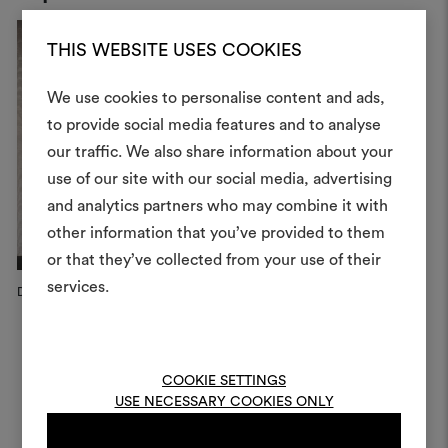
THIS WEBSITE USES COOKIES
We use cookies to personalise content and ads,
Ein Mood
to provide social media features and to analyse
our traffic. We also share information about your
erstellen
use of our site with our social media, advertising
Ein interaktives Tool, mit 
and analytics partners who may combine it with
Ideen zum Leben erweck
other information that you’ve provided to them
anderen teilen können, 
or that they’ve collected from your use of their
Materialien und Stoffe für 
services.
Dedar Campaign, 2023
kombinieren.
Um Moodboards zu erstel
bearbeiten, melden Sie sic
COOKIE SETTINGS
oder registrieren Sie 
USE NECESSARY COOKIES ONLY