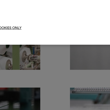
Um M
bearbe
OOKIES ONLY