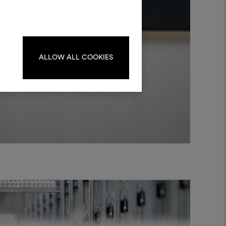
kombinieren.
oodboards zu erstellen oder
iten, melden Sie sich bitte an
oder registrieren Sie sich.
ALLOW ALL COOKIES
ANMELDUNG
REGISTRIEREN