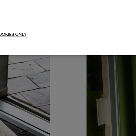
Um M
bearbe
OOKIES ONLY