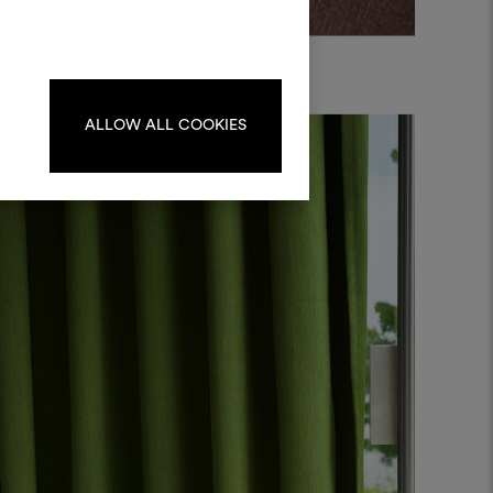
kombinieren.
oodboards zu erstellen oder
iten, melden Sie sich bitte an
oder registrieren Sie sich.
ALLOW ALL COOKIES
ANMELDUNG
REGISTRIEREN